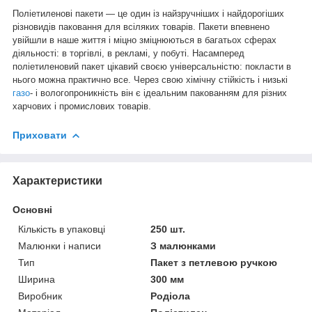
Поліетиленові пакети — це один із найзручніших і найдорогіших
різновидів паковання для всіляких товарів. Пакети впевнено
увійшли в наше життя і міцно зміцнюються в багатьох сферах
діяльності: в торгівлі, в рекламі, у побуті. Насамперед
поліетиленовий пакет цікавий своєю універсальністю: покласти в
нього можна практично все. Через свою хімічну стійкість і низькі
газо
- і вологопроникність він є ідеальним пакованням для різних
харчових і промислових товарів.
Приховати
Характеристики
Основні
Кількість в упаковці
250 шт.
Малюнки і написи
З малюнками
Тип
Пакет з петлевою ручкою
Ширина
300 мм
Виробник
Родіола