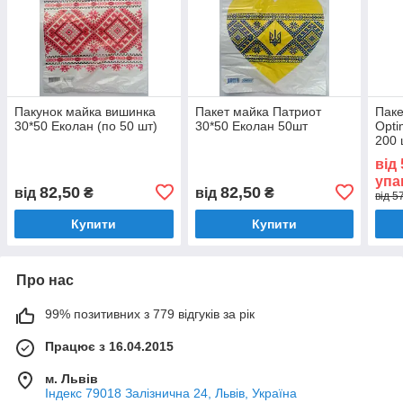
Пакунок майка вишинка
Пакет майка Патриот
Пак
30*50 Eколан (по 50 шт)
30*50 Еколан 50шт
Opti
200 
від
упа
82,50
82,50
від
₴
від
₴
від 5
Купити
Купити
Про нас
99% позитивних з 779 відгуків за рік
Працює з 16.04.2015
м. Львів
Індекс 79018 Залізнична 24, Львів, Україна