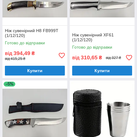
Ніж сувенірний H8 FB999T
Ніж сувенірний XF61
(1/12/120)
(1/12/120)
Готово до відправки
Готово до відправки
394,49
від
₴
310,65
від
₴
від 327 ₴
від 415,25 ₴
Купити
Купити
–5%