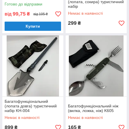
(лопата, сокира) туристичний
Готово до відправки
набір
99,75
Немає в наявності
від
₴
від 105 ₴
299
₴
Купити
Багатофункціональний
(лопата довга) туристичний
Багатофункціональний ніж
набір KH-004
(вилка, ложка, ніж) K605
Немає в наявності
Немає в наявності
899
165
₴
₴