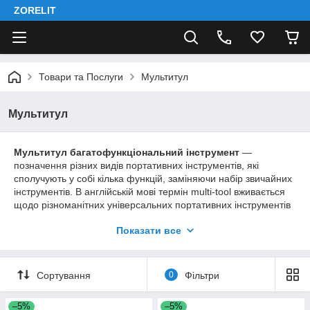
ZORELIT
Товари та Послуги
Мультитул
Мультитул
Мультитул
багатофункціональний інструмент
—
позначення різних видів портативних інструментів, які
сполучують у собі кілька функцій, заміняючи набір звичайних
інструментів. В англійській мові термін multi-tool вживається
щодо різноманітних універсальних портативних інструментів
(у тому числі щодо
складаних ножів
з додатковими
Показати все
пристосуваннями по типу швейцарських), але в українській
ним називаються багатофункціональні інструменти на
основі
пасатижів
. Зазвичай мультитули є менш надійними та
зручними, ніж повнорозмірний інструмент, проте за рахунок
Сортування
0
Фільтри
компактності та універсальності широко застосовуються в
подорожах, на туристичних маршрутах та в
наборах
–5%
–5%