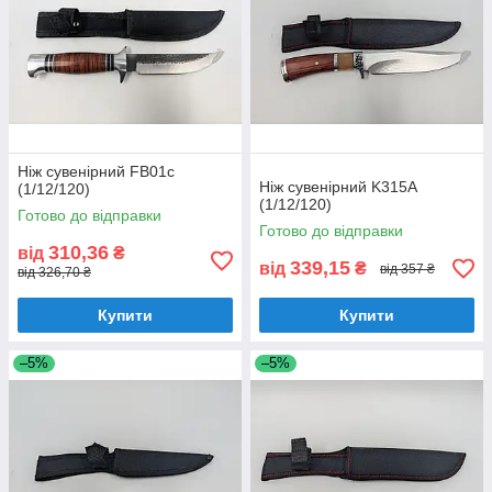
Ніж сувенірний FB01c
Ніж сувенірний K315A
(1/12/120)
(1/12/120)
Готово до відправки
Готово до відправки
310,36
від
₴
339,15
від
₴
від 357 ₴
від 326,70 ₴
Купити
Купити
–5%
–5%