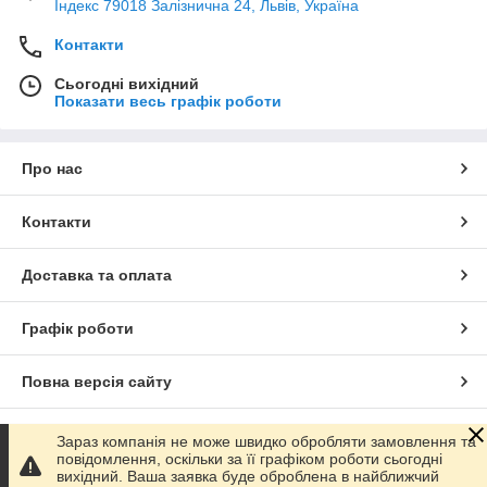
Індекс 79018 Залізнична 24, Львів, Україна
Контакти
Сьогодні вихідний
Показати весь графік роботи
Про нас
Контакти
Доставка та оплата
Графік роботи
Повна версія сайту
Сайт створено на маркетплейсі
Prom.ua
Зараз компанія не може швидко обробляти замовлення та
повідомлення, оскільки за її графіком роботи сьогодні
вихідний. Ваша заявка буде оброблена в найближчий