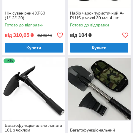
Ніж сувенірний XF60
Набір чарок туристичний A-
(1/12/120)
PLUS у чохлі 30 мл. 4 шт.
Готово до відправки
Готово до відправки
310,65
104
від
₴
від
₴
від 327 ₴
Купити
Купити
–5%
Багатофункціональна лопата
101 з чохлом
Багатофункціональний