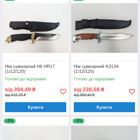
виживання
.
Ніж сувенірний H6 HR17
Ніж сувенірний K313A
(1/12/120)
(1/12/120)
Готово до відправки
Готово до відправки
394,49
338,58
від
₴
від
₴
від 415,25 ₴
від 356,40 ₴
Купити
Купити
–5%
–5%