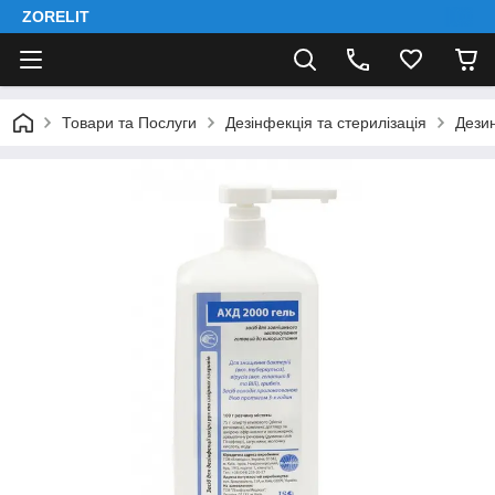
ZORELIT
Товари та Послуги
Дезінфекція та стерилізація
Дези