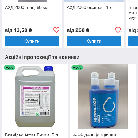
АХД 2000 гель, 60 мл
АХД 2000 експрес, 1 л
Блан
митт
вруч
43,50
268
від
₴
від
₴
від
Купити
Купити
Акційні пропозиції та новинки
–5%
–5%
Засіб дезінфекційний
Бланідас Актив Ензим, 5 л