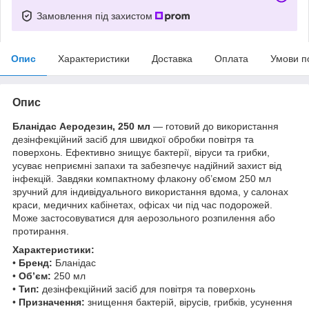
Замовлення під захистом
Опис
Характеристики
Доставка
Оплата
Умови п
Опис
Бланідас Аеродезин, 250 мл
— готовий до використання
дезінфекційний засіб для швидкої обробки повітря та
поверхонь. Ефективно знищує бактерії, віруси та грибки,
усуває неприємні запахи та забезпечує надійний захист від
інфекцій. Завдяки компактному флакону об’ємом 250 мл
зручний для індивідуального використання вдома, у салонах
краси, медичних кабінетах, офісах чи під час подорожей.
Може застосовуватися для аерозольного розпилення або
протирання.
Характеристики:
•
Бренд:
Бланідас
•
Об’єм:
250 мл
•
Тип:
дезінфекційний засіб для повітря та поверхонь
•
Призначення:
знищення бактерій, вірусів, грибків, усунення