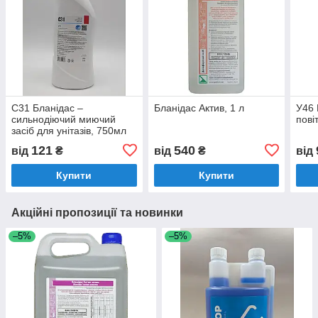
С31 Бланідас –
Бланідас Актив, 1 л
У46 
сильнодіючий миючий
пові
засіб для унітазів, 750мл
121
540
від
₴
від
₴
від
Купити
Купити
Акційні пропозиції та новинки
–5%
–5%