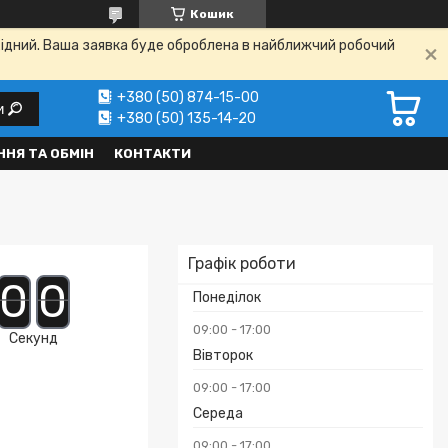
Кошик
ихідний. Ваша заявка буде оброблена в найближчий робочий
+380 (50) 874-15-00
и
+380 (50) 135-14-20
НЯ ТА ОБМІН
КОНТАКТИ
Графік роботи
0
0
Понеділок
09:00
17:00
Секунд
Вівторок
09:00
17:00
Середа
09:00
17:00