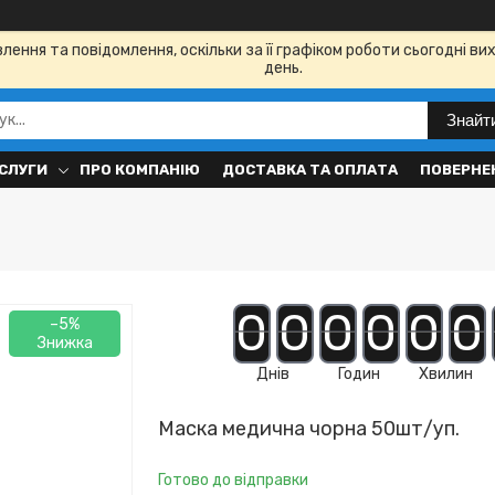
ення та повідомлення, оскільки за її графіком роботи сьогодні в
день.
Знайт
СЛУГИ
ПРО КОМПАНІЮ
ДОСТАВКА ТА ОПЛАТА
ПОВЕРНЕН
0
0
0
0
0
0
–5%
Днів
Годин
Хвилин
Маска медична чорна 50шт/уп.
Готово до відправки