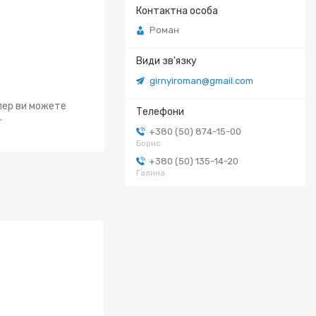
Роман
girnyiroman@gmail.com
епер ви можете
.
+380 (50) 874-15-00
Борис
+380 (50) 135-14-20
Галина