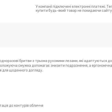
У компанії підключені електронні платежі. Т
купити будь-який товар не покидаючи сайту
 одноразові бритви з трьома рухомими лезами, які адаптуються до
воложуюча смужка допомагає знизити подразнення, а ергономічна
я для щоденного догляду.
ація до контурів обличчя