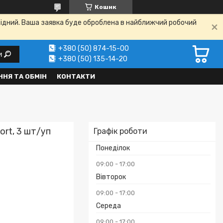
Кошик
ихідний. Ваша заявка буде оброблена в найближчий робочий
+380 (50) 874-15-00
и
+380 (50) 135-14-20
НЯ ТА ОБМІН
КОНТАКТИ
ort, 3 шт/уп
Графік роботи
Понеділок
09:00
17:00
Вівторок
09:00
17:00
Середа
₴
09:00
17:00