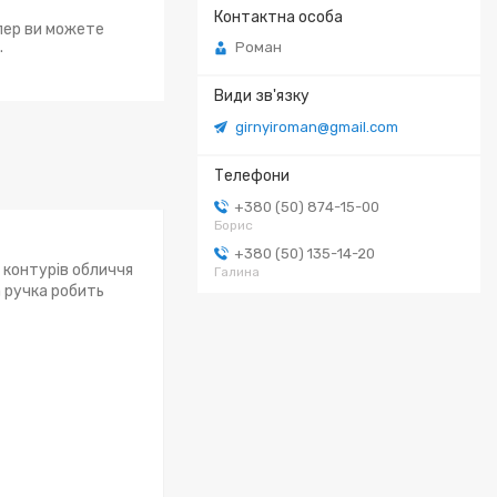
епер ви можете
.
Роман
girnyiroman@gmail.com
+380 (50) 874-15-00
Борис
+380 (50) 135-14-20
 контурів обличчя
Галина
 ручка робить