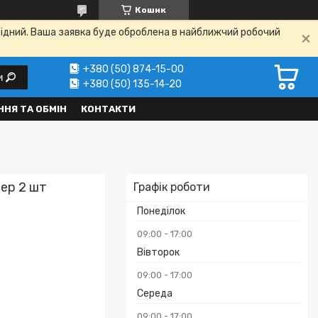
Кошик
ихідний. Ваша заявка буде оброблена в найближчий робочий
+380 (50) 874-15-00
и
+380 (50) 135-14-20
НЯ ТА ОБМІН
КОНТАКТИ
тер 2 шт
Графік роботи
Понеділок
09:00
17:00
Вівторок
09:00
17:00
Середа
₴
09:00
17:00