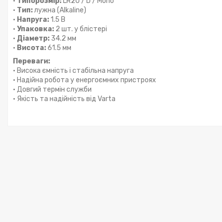
•
Типорозмір:
LR20 / D / Mono
•
Тип:
лужна (Alkaline)
•
Напруга:
1.5 В
•
Упаковка:
2 шт. у блістері
•
Діаметр:
34.2 мм
•
Висота:
61.5 мм
Переваги:
• Висока ємність і стабільна напруга
• Надійна робота у енергоємних пристроях
• Довгий термін служби
• Якість та надійність від Varta