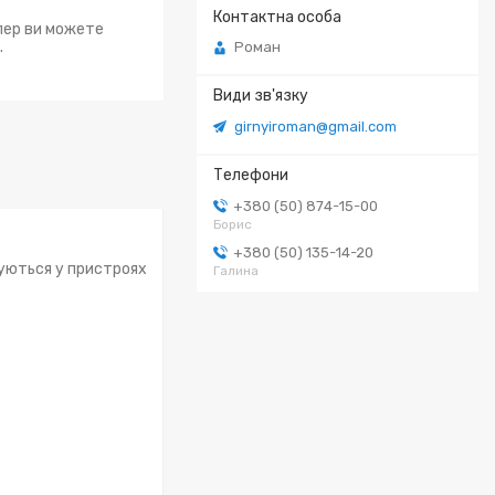
епер ви можете
.
Роман
girnyiroman@gmail.com
+380 (50) 874-15-00
Борис
+380 (50) 135-14-20
вуються у пристроях
Галина