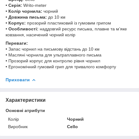
•
Серія:
Writo-meter
•
Колір чорнила:
чорний
•
Довжина письма:
до 10 км
•
Корпус:
прозорий пластиковий із гумовим грипом
•
Особливості:
наддовгий ресурс письма, плавне та м’яке
ковзання, насичений чорний колір
Переваги:
• Запас чорнил на письмову відстань до 10 км
• Масляні чорнила для ультраплавного письма
• Прозорий корпус для контролю рівня чорнил
• Ергономічний гумовий грип для тривалого комфорту
Приховати
Характеристики
Основні атрибути
Колір
Чорний
Виробник
Cello