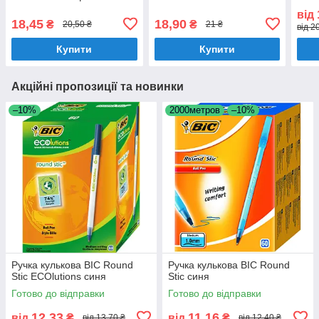
від
18,45
18,90
₴
₴
20,50 ₴
21 ₴
від 2
Купити
Купити
Акційні пропозиції та новинки
–10%
2000метров
–10%
Ручка кулькова BIC Round
Ручка кулькова BIC Round
Stic ECOlutions синя
Stic синя
Готово до відправки
Готово до відправки
12,33
11,16
від
₴
від
₴
від 13,70 ₴
від 12,40 ₴