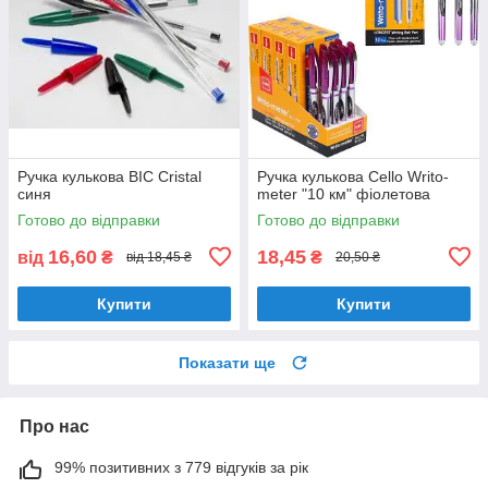
Ручка кулькова BIC Cristal
Ручка кулькова Cello Writo-
синя
meter "10 км" фіолетова
Готово до відправки
Готово до відправки
16,60
18,45
від
₴
₴
від 18,45 ₴
20,50 ₴
Купити
Купити
Показати ще
Про нас
99% позитивних з 779 відгуків за рік