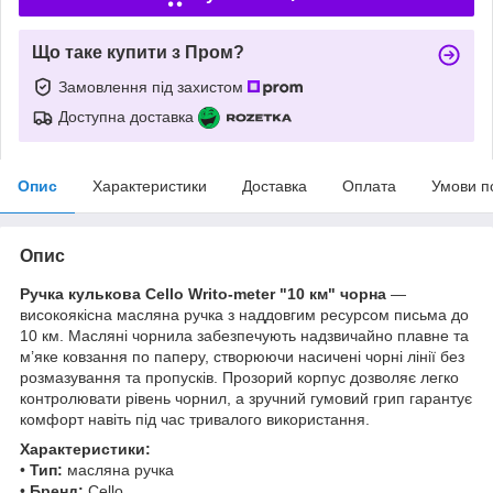
Що таке купити з Пром?
Замовлення під захистом
Доступна доставка
Опис
Характеристики
Доставка
Оплата
Умови п
Опис
Ручка кулькова Cello Writo-meter "10 км" чорна
—
високоякісна масляна ручка з наддовгим ресурсом письма до
10 км. Масляні чорнила забезпечують надзвичайно плавне та
м’яке ковзання по паперу, створюючи насичені чорні лінії без
розмазування та пропусків. Прозорий корпус дозволяє легко
контролювати рівень чорнил, а зручний гумовий грип гарантує
комфорт навіть під час тривалого використання.
Характеристики:
•
Тип:
масляна ручка
•
Бренд:
Cello