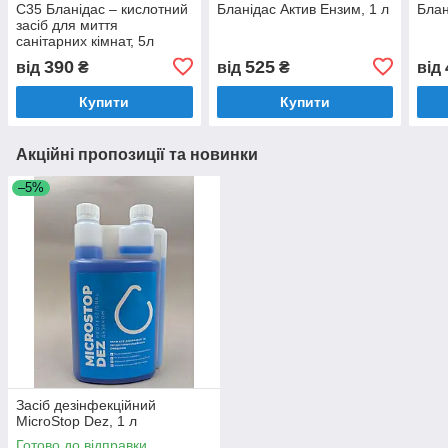
С35 Бланідас – кислотний
Бланідас Актив Ензим, 1 л
Блан
засіб для миття
санітарних кімнат, 5л
390
525
від
₴
від
₴
від
Купити
Купити
Акційні пропозиції та новинки
–5%
Засіб дезінфекційний
MicroStop Dez, 1 л
Готово до відправки