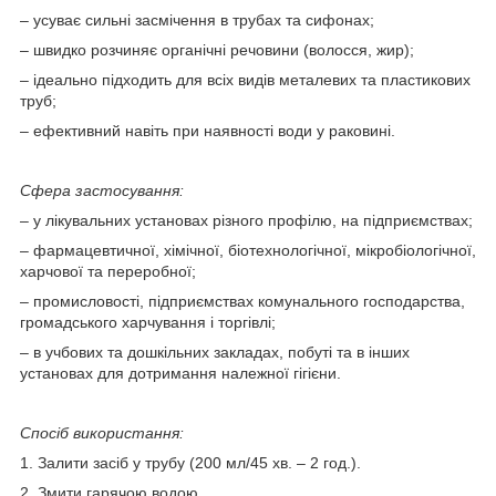
– усуває сильні засмічення в трубах та сифонах;
– швидко розчиняє органічні речовини (волосся, жир);
– ідеально підходить для всіх видів металевих та пластикових
труб;
– ефективний навіть при наявності води у раковині.
Сфера застосування:
– у лікувальних установах різного профілю, на підприємствах;
– фармацевтичної, хімічної, біотехнологічної, мікробіологічної,
харчової та переробної;
– промисловості, підприємствах комунального господарства,
громадського харчування і торгівлі;
– в учбових та дошкільних закладах, побуті та в інших
установах для дотримання належної гігієни.
Спосіб використання:
1. Залити засіб у трубу (200 мл/45 хв. – 2 год.).
2. Змити гарячою водою.