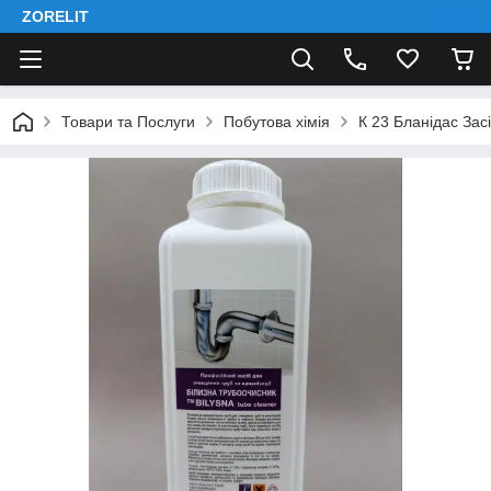
ZORELIT
Товари та Послуги
Побутова хімія
К 23 Бланідас Зас