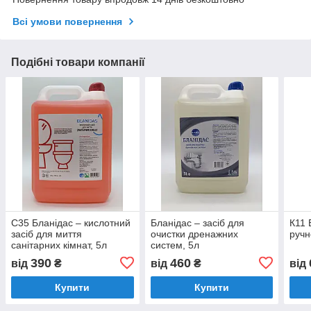
Всі умови повернення
Подібні товари компанії
С35 Бланідас – кислотний
Бланідас – засіб для
К11 
засіб для миття
очистки дренажних
ручн
санітарних кімнат, 5л
систем, 5л
390
460
від
₴
від
₴
від
Купити
Купити