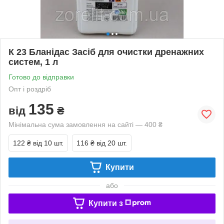
К 23 Бланідас Засіб для очистки дренажних
систем, 1 л
Готово до відправки
Опт і роздріб
135
від
₴
Мінімальна сума замовлення на сайті — 400 ₴
122 ₴
від 10 шт.
116 ₴
від 20 шт.
Купити
або
Купити з