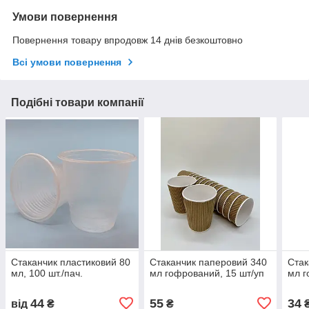
Умови повернення
Повернення товару впродовж 14 днів безкоштовно
Всі умови повернення
Подібні товари компанії
Стаканчик пластиковий 80
Стаканчик паперовий 340
Стак
мл, 100 шт./пач.
мл гофрований, 15 шт/уп
мл г
44
55
34
від
₴
₴