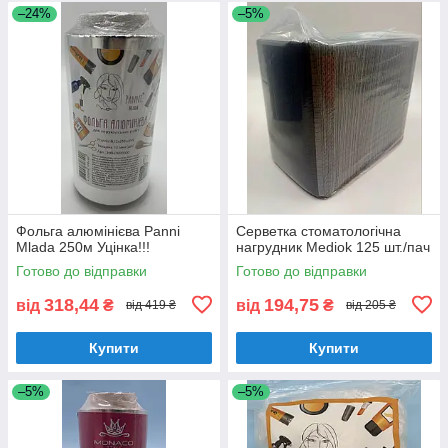
–24%
–5%
Фольга алюмінієва Panni
Серветка стоматологічна
Mlada 250м Уцінка!!!
нагрудник Mediok 125 шт./пач
Готово до відправки
Готово до відправки
318,44
194,75
від
₴
від
₴
від 419 ₴
від 205 ₴
Купити
Купити
–5%
–5%