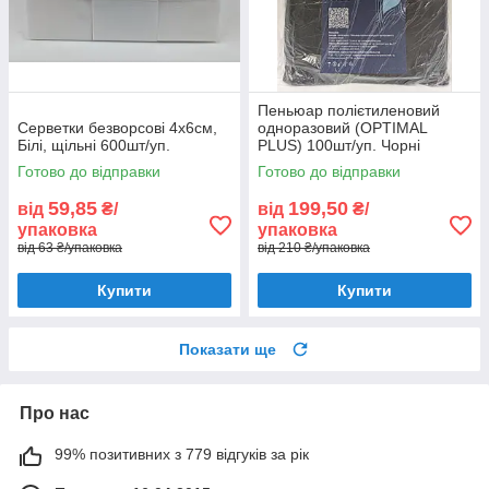
Пеньюар полієтиленовий
Серветки безворсові 4х6см,
одноразовий (OPTIMAL
Білі, щільні 600шт/уп.
PLUS) 100шт/уп. Чорні
Готово до відправки
Готово до відправки
59,85
199,50
від
₴/
від
₴/
упаковка
упаковка
від 63 ₴/упаковка
від 210 ₴/упаковка
Купити
Купити
Показати ще
Про нас
99% позитивних з 779 відгуків за рік