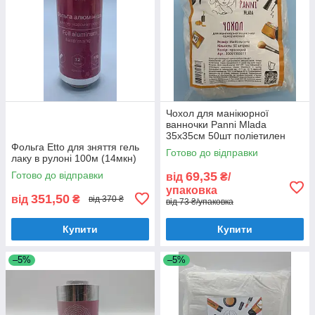
Чохол для манікюрної
ванночки Panni Mlada
35x35см 50шт поліетилен
Фольга Etto для зняття гель
Готово до відправки
лаку в рулоні 100м (14мкн)
Готово до відправки
69,35
від
₴/
упаковка
351,50
від
₴
від 370 ₴
від 73 ₴/упаковка
Купити
Купити
–5%
–5%