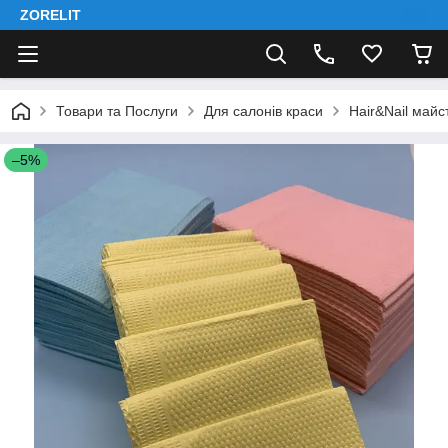
ZORELIT
Товари та Послуги
Для салонів краси
Hair&Nail майс
–5%