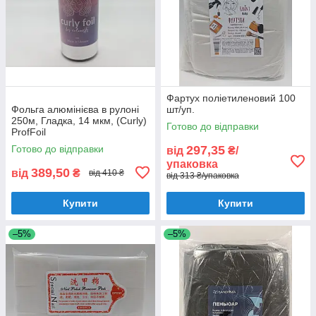
Фартух поліетиленовий 100
Фольга алюмінієва в рулоні
шт/уп.
250м, Гладка, 14 мкм, (Curly)
Готово до відправки
ProfFoil
Готово до відправки
297,35
від
₴/
упаковка
389,50
від
₴
від 410 ₴
від 313 ₴/упаковка
Купити
Купити
–5%
–5%