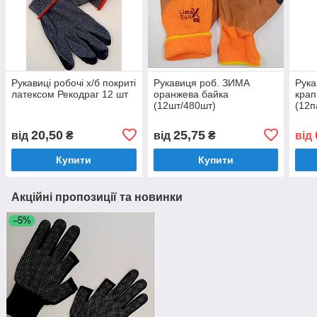
Рукавиці робочі х/б покриті
Рукавиця роб. ЗИМА
Рука
латексом Рекодраг 12 шт
оранжева байка
крап
(12шт/480шт)
(12п
20,50
25,75
від
₴
від
₴
від
Купити
Купити
Акційні пропозиції та новинки
–5%