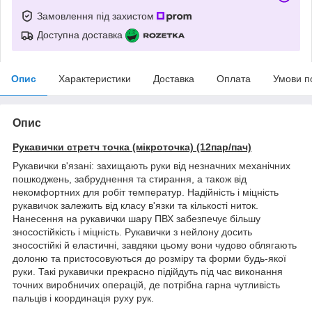
Замовлення під захистом
Доступна доставка
Опис
Характеристики
Доставка
Оплата
Умови п
Опис
Рукавички стретч точка (мікроточка) (12пар/пач)
Рукавички в'язані: захищають руки від незначних механічних
пошкоджень, забруднення та стирання, а також від
некомфортних для робіт температур. Надійність і міцність
рукавичок залежить від класу в'язки та кількості ниток.
Нанесення на рукавички шару ПВХ забезпечує більшу
зносостійкість і міцність. Рукавички з нейлону досить
зносостійкі й еластичні, завдяки цьому вони чудово облягають
долоню та пристосовуються до розміру та форми будь-якої
руки. Такі рукавички прекрасно підійдуть під час виконання
точних виробничих операцій, де потрібна гарна чутливість
пальців і координація руху рук.