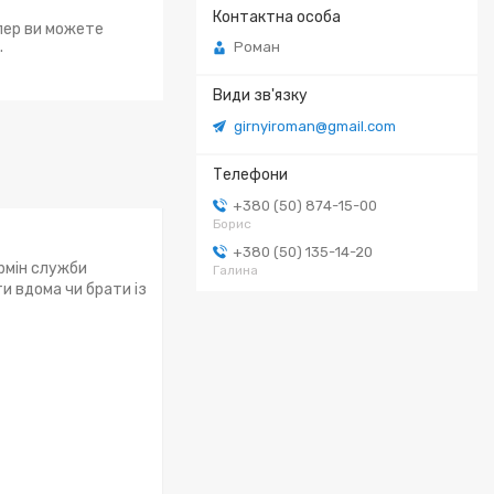
епер ви можете
.
Роман
girnyiroman@gmail.com
+380 (50) 874-15-00
Борис
+380 (50) 135-14-20
ермін служби
Галина
и вдома чи брати із