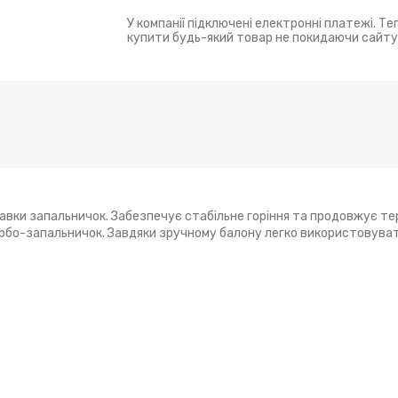
У компанії підключені електронні платежі. Т
купити будь-який товар не покидаючи сайту
равки запальничок. Забезпечує стабільне горіння та продовжує т
урбо-запальничок. Завдяки зручному балону легко використовуват