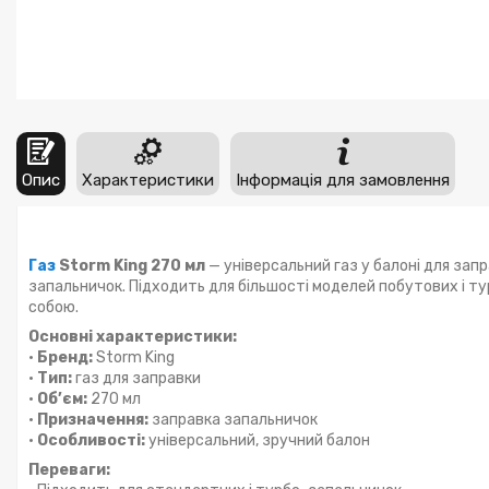
Опис
Характеристики
Інформація для замовлення
Газ
Storm King 270 мл
— універсальний газ у балоні для зап
запальничок. Підходить для більшості моделей побутових і т
собою.
Основні характеристики:
•
Бренд:
Storm King
•
Тип:
газ для заправки
•
Об’єм:
270 мл
•
Призначення:
заправка запальничок
•
Особливості:
універсальний, зручний балон
Переваги: