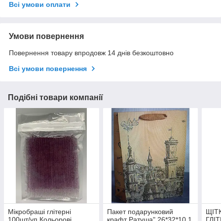
Всі умови оплати
Умови повернення
Повернення товару впродовж 14 днів безкоштовно
Всі умови повернення
Подібні товари компанії
Мікробраші глітерні
Пакет подарунковий
ЩІТ
100шт/уп Кольорові
крафт Ратуша" 26*32*10 1
ГЛІТ