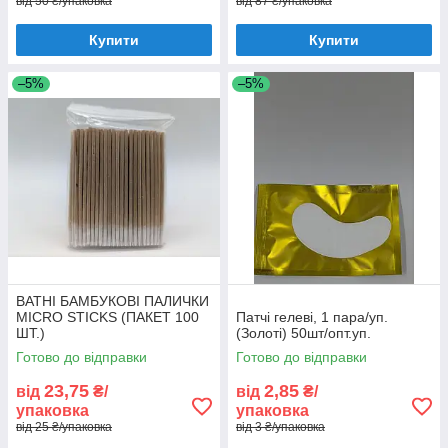
від 50 ₴/упаковка
від 87 ₴/упаковка
Купити
Купити
–5%
–5%
ВАТНІ БАМБУКОВІ ПАЛИЧКИ
MICRO STICKS (ПАКЕТ 100
Патчі гелеві, 1 пара/уп.
ШТ.)
(Золоті) 50шт/опт.уп.
Готово до відправки
Готово до відправки
23,75
2,85
від
₴/
від
₴/
упаковка
упаковка
від 25 ₴/упаковка
від 3 ₴/упаковка