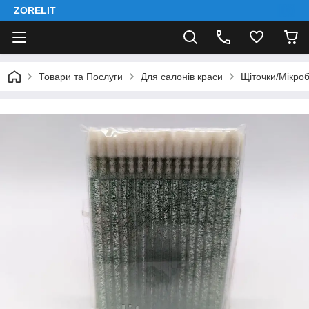
ZORELIT
Товари та Послуги
Для салонів краси
Щіточки/Мікроб