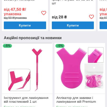
шт
47,50
від
₴/
від
упаковка
упа
28
від
₴
від 50 ₴/упаковка
від 8
Купити
Купити
Акційні пропозиції та новинки
–5%
–5%
Інструмент для ламінування
Аплікатор для завивки і
вій пластиковий 1 шт.
ламінування вій Premium