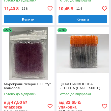
Готово до відправки
Готово до відправки
11,40
10,45
₴
₴
12 ₴
11 ₴
Купити
Купити
–5%
–5%
Мікробраші глітерні 100шт/уп
ЩІТКА СИЛІКОНОВА
Кольорові
ГЛІТЕРНА (ПАКЕТ 50ШТ.)
Готово до відправки
Готово до відправки
47,50
82,65
від
₴/
від
₴/
упаковка
упаковка