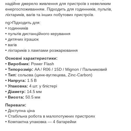
надійне джерело живлення для пристроїв з невеликим
енергоспоживанням. Підходить для годинників, пультів,
ліхтариків, вагів та інших побутових пристроїв.
ng>Підходить для:
• годинників
• пультів дистанційного керування
• дитячих іграшок
• вагів
• ліхтариків з лампами розжарювання
Основні характеристики:
•
Виробник:
Power Flash
•
Типорозмір:
AA / R06 / 15D / Mignon / Пальчиковий
•
Тип:
сольова (цинк-вуглецева, Zinc-Carbon)
•
Напруга:
1.5 В
•
Упаковка:
4 шт. у блістері
•
Діаметр:
14.5 мм
•
Висота:
50.5 мм
Переваги:
• Доступна ціна
• Стабільна робота в малопотужних пристроях
• Компактна упаковка — 4 батарейки