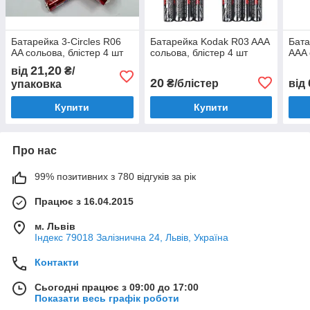
Батарейка 3-Circles R06
Батарейка Kodak R03 AAA
Бата
AA сольова, блістер 4 шт
сольова, блістер 4 шт
AAA 
21,20
від
₴/
20
₴/блістер
від
упаковка
Купити
Купити
Про нас
99% позитивних з 780 відгуків за рік
Працює з 16.04.2015
м. Львів
Індекс 79018 Залізнична 24, Львів, Україна
Контакти
Сьогодні працює з 09:00 до 17:00
Показати весь графік роботи