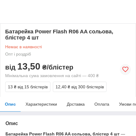
Батарейка Power Flash R06 AA сольова,
блістер 4 шт
Немає в наявності
Опт і роздріб
13,50
від
₴/блістер
Мінімальна сума замовлення на сайті — 400 ₴
13 ₴
від 15 блістерів
12,40 ₴
від 300 блістерів
Опис
Характеристики
Доставка
Оплата
Умови п
Опис
Батарейка Power Flash R06 AA сольова, блістер 4 шт
—