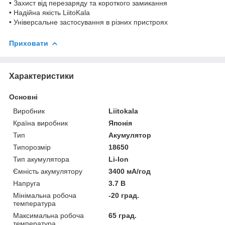
• Захист від перезаряду та короткого замикання
• Надійна якість LiitoKala
• Універсальне застосування в різних пристроях
Приховати
Характеристики
Основні
Виробник
Liitokala
Країна виробник
Японія
Тип
Акумулятор
Типорозмір
18650
Тип акумулятора
Li-Ion
Ємність акумулятору
3400 мА/год
Напруга
3.7 В
Мінімальна робоча
-20 град.
температура
Максимальна робоча
65 град.
температура