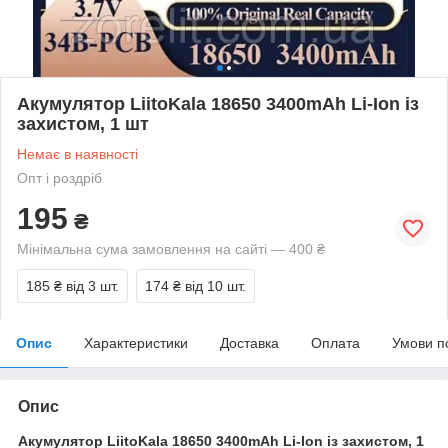
Акумулятор LiitoKala 18650 3400mAh Li-Ion із
захистом, 1 шт
Немає в наявності
Опт і роздріб
195
₴
Мінімальна сума замовлення на сайті — 400 ₴
185 ₴
від 3 шт.
174 ₴
від 10 шт.
Опис
Характеристики
Доставка
Оплата
Умови п
Опис
Акумулятор LiitoKala 18650 3400mAh Li-Ion із захистом, 1