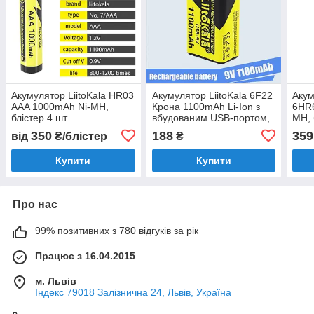
Акумулятор LiitoKala HR03
Акумулятор LiitoKala 6F22
Акум
AAA 1000mAh Ni-MH,
Крона 1100mAh Li-Ion з
6HR6
блістер 4 шт
вбудованим USB-портом,
MH, 
1 шт
350
188
359
від
₴/блістер
₴
Купити
Купити
Про нас
99% позитивних з 780 відгуків за рік
Працює з 16.04.2015
м. Львів
Індекс 79018 Залізнична 24, Львів, Україна