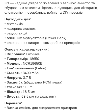
шт
— надійне джерело живлення з великою ємністю та
вбудованим захистом. Ідеально підходить для ліхтариків,
електроніки, повербанків, вейпів та DIY-проєктів.
Підходить для:
• ліхтариків
• лазерних вказівок
• радіостанцій
• зовнішніх акумуляторів (Power Bank)
• електронних сигарет і саморобних пристроїв
Основні характеристики:
•
Виробник:
LiitoKala
•
Типорозмір:
18650
•
Модель:
NCR18650B
•
Тип:
літій-іонний (Li-Ion)
•
Ємність:
3400 mAh
•
Напруга:
3.7 В
•
Захист:
є (вбудована PCM плата)
•
Упаковка:
1 шт
•
Діаметр:
18.5 мм
•
Висота:
69.5 мм (із захистом)
Переваги:
• Висока ємність для енергоємних пристроїв