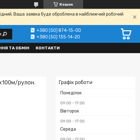
Кошик
ихідний. Ваша заявка буде оброблена в найближчий робочий
+380 (50) 874-15-00
и
+380 (50) 135-14-20
НЯ ТА ОБМІН
КОНТАКТИ
x100м/рулон.
Графік роботи
Понеділок
09:00
17:00
Вівторок
09:00
17:00
Середа
₴
09:00
17:00