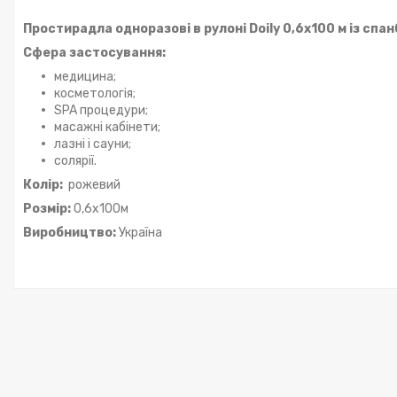
Простирадла одноразові в рулоні Doily 0,6x100 м із спа
Сфера застосування:
медицина;
косметологія;
SPA процедури;
масажні кабінети;
лазні і сауни;
солярії.
Колір:
рожевий
Розмір:
0,6х100м
Виробництво:
Україна