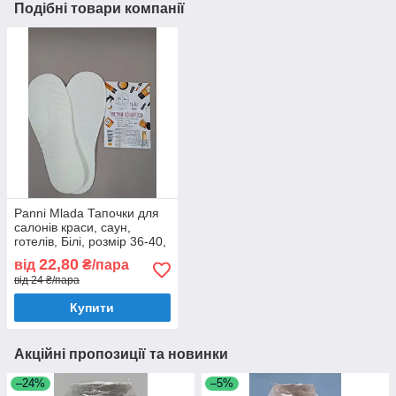
Подібні товари компанії
Panni Mlada Тапочки для
салонів краси, саун,
готелів, Білі, розмір 36-40,
1 пара/уп.
22,80
від
₴/пара
від 24 ₴/пара
Купити
Акційні пропозиції та новинки
–24%
–5%