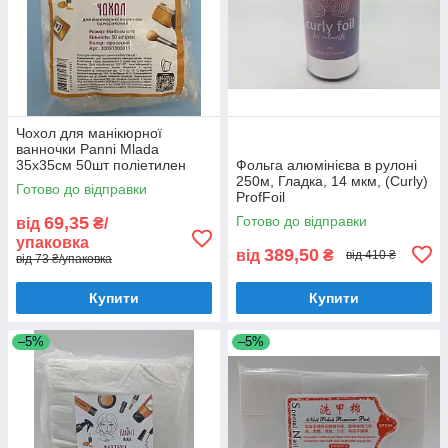
Чохол для манікюрної
ванночки Panni Mlada
35x35см 50шт поліетилен
Фольга алюмінієва в рулоні
250м, Гладка, 14 мкм, (Curly)
Готово до відправки
ProfFoil
69,35
Готово до відправки
від
₴/
упаковка
389,50
від
₴
від 410 ₴
від 73 ₴/упаковка
Купити
Купити
–5%
–5%