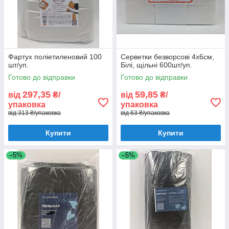
Фартух поліетиленовий 100
Серветки безворсові 4х6см,
шт/уп.
Білі, щільні 600шт/уп.
Готово до відправки
Готово до відправки
297,35
59,85
від
₴/
від
₴/
упаковка
упаковка
від 313 ₴/упаковка
від 63 ₴/упаковка
Купити
Купити
–5%
–5%