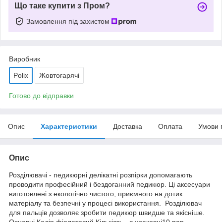
Що таке купити з Пром?
Замовлення під захистом
Виробник
Polix
Жовтогарячі
Готово до відправки
Опис
Характеристики
Доставка
Оплата
Умови 
Опис
Розділювачі - педикюрні делікатні розпірки допомагають
проводити професійний і бездоганний педикюр. Ці аксесуари
виготовлені з екологічно чистого, приємного на дотик
матеріалу та безпечні у процесі використання. Розділювач
для пальців дозволяє зробити педикюр швидше та якісніше.
Основні Колір фіолетовий Кількість - в упаковці10 пар