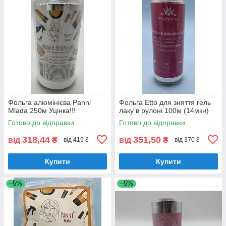
Фольга алюмінієва Panni
Фольга Etto для зняття гель
Mlada 250м Уцінка!!!
лаку в рулоні 100м (14мкн)
Готово до відправки
Готово до відправки
318,44
351,50
від
₴
від
₴
від 419 ₴
від 370 ₴
Купити
Купити
–5%
–5%