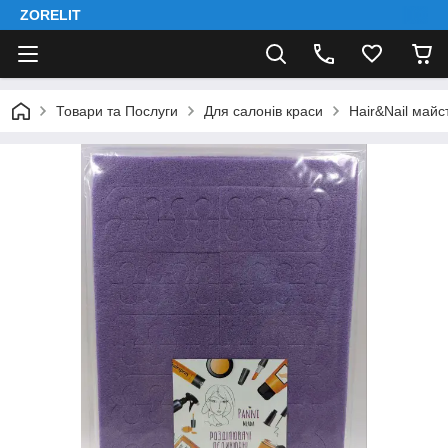
ZORELIT
Товари та Послуги
Для салонів краси
Hair&Nail майс