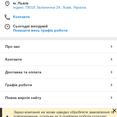
м. Львів
Індекс 79018 Залізнична 24, Львів, Україна
Контакти
Сьогодні вихідний
Показати весь графік роботи
Про нас
Контакти
Доставка та оплата
Графік роботи
Повна версія сайту
Сайт створено на маркетплейсі
Prom.ua
Зараз компанія не може швидко обробляти замовлення та
повідомлення, оскільки за її графіком роботи сьогодні