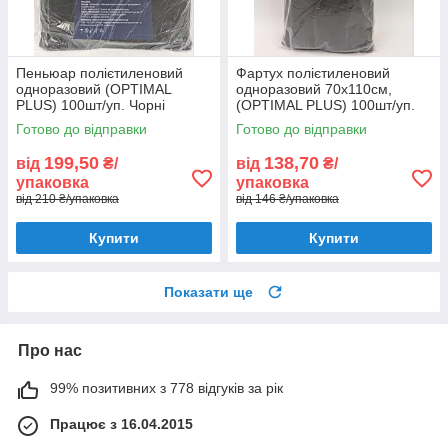
Пеньюар полієтиленовий
Фартух полієтиленовий
одноразовий (OPTIMAL
одноразовий 70х110см,
PLUS) 100шт/уп. Чорні
(OPTIMAL PLUS) 100шт/уп.
Чорні
Готово до відправки
Готово до відправки
199,50
138,70
від
₴/
від
₴/
упаковка
упаковка
від 210 ₴/упаковка
від 146 ₴/упаковка
Купити
Купити
Показати ще
Про нас
99% позитивних з 778 відгуків за рік
Працює з 16.04.2015