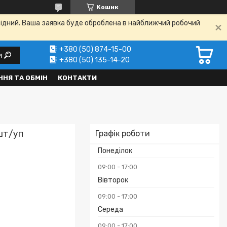
Кошик
ихідний. Ваша заявка буде оброблена в найближчий робочий
+380 (50) 874-15-00
и
+380 (50) 135-14-20
НЯ ТА ОБМІН
КОНТАКТИ
 шт/уп
Графік роботи
Понеділок
09:00
17:00
Вівторок
09:00
17:00
Середа
₴
09:00
17:00