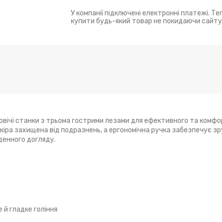
У компанії підключені електронні платежі. Т
купити будь-який товар не покидаючи сайту
овічі станки з трьома гострими лезами для ефективного та комфор
іра захищена від подразнень, а ергономічна ручка забезпечує зр
денного догляду.
 й гладке гоління