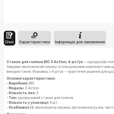
Опис
Характеристики
Інформація для замовлення
Станок для гоління BIC 3 Action, 4 шт/уп
— одноразові чол
Завдяки зволожуючій смужці зі спеціальними компонентами шк
використання. Упаковка з 4 штук — практичне рішення для що
Основні характеристики:
•
Виробник:
BIC
•
Модель:
3 Action
•
Кількість лез:
3
•
Тип:
одноразовий станок для гоління
•
Кількість у упаковці:
4 шт.
•
Особливості:
зволожуюча смужка, ергономічна ручка, чисте