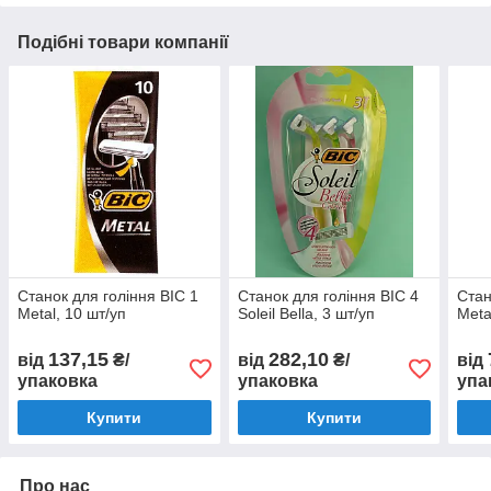
Подібні товари компанії
Станок для гоління BIC 1
Станок для гоління BIC 4
Стан
Metal, 10 шт/уп
Soleil Bella, 3 шт/уп
Meta
137,15
282,10
від
₴/
від
₴/
від
упаковка
упаковка
упа
Купити
Купити
Про нас