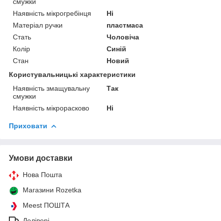
смужки
Наявність мікрогребінця
Ні
Матеріал ручки
пластмаса
Стать
Чоловіча
Колір
Синій
Стан
Новий
Користувальницькі характеристики
Наявність змащувальну
Так
смужки
Наявність мікрорасково
Ні
Приховати
Умови доставки
Нова Пошта
Магазини Rozetka
Meest ПОШТА
Делівері