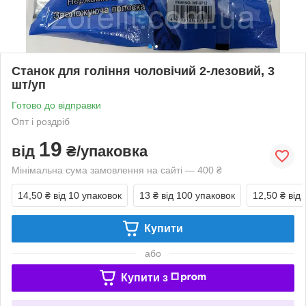
Станок для гоління чоловічий 2-лезовий, 3
шт/уп
Готово до відправки
Опт і роздріб
19
від
₴/упаковка
Мінімальна сума замовлення на сайті — 400 ₴
14,50 ₴
від 10 упаковок
13 ₴
від 100 упаковок
12,50 ₴
від
Купити
або
Купити з