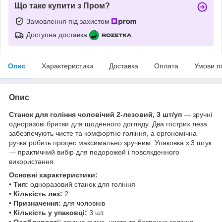
Що таке купити з Пром?
Замовлення під захистом
Доступна доставка
Опис
Характеристики
Доставка
Оплата
Умови п
Опис
Станок для гоління чоловічий 2-лезовий, 3 шт/уп
— зручні
одноразові бритви для щоденного догляду. Два гострих леза
забезпечують чисте та комфортне гоління, а ергономічна
ручка робить процес максимально зручним. Упаковка з 3 штук
— практичний вибір для подорожей і повсякденного
використання.
Основні характеристики:
•
Тип:
одноразовий станок для гоління
•
Кількість лез:
2
•
Призначення:
для чоловіків
•
Кількість у упаковці:
3 шт.
•
Особливості:
зручна ручка, чисте та безпечне гоління