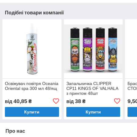
Подібні товари компанії
Освіжувач повітря Oceania
Запальничка CLIPPER
Брас
Oriental spa 300 мл 48/ящ
CP11 KINGS OF VALHALA
СТО
з принтом 48шт
40,85
38
9,5
від
₴
від
₴
Купити
Купити
Про нас