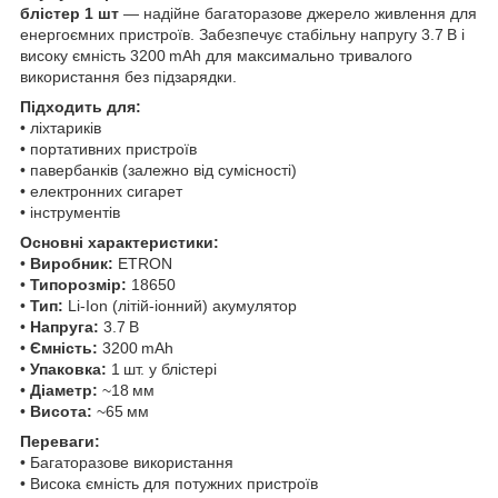
блістер 1 шт
— надійне багаторазове джерело живлення для
енергоємних пристроїв. Забезпечує стабільну напругу 3.7 В і
високу ємність 3200 mAh для максимально тривалого
використання без підзарядки.
Підходить для:
• ліхтариків
• портативних пристроїв
• павербанків (залежно від сумісності)
• електронних сигарет
• інструментів
Основні характеристики:
•
Виробник:
ETRON
•
Типорозмір:
18650
•
Тип:
Li-Ion (літій-іонний) акумулятор
•
Напруга:
3.7 В
•
Ємність:
3200 mAh
•
Упаковка:
1 шт. у блістері
•
Діаметр:
~18 мм
•
Висота:
~65 мм
Переваги:
• Багаторазове використання
• Висока ємність для потужних пристроїв