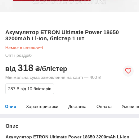
Акумулятор ETRON Ultimate Power 18650
3200mAh Li-Ion, блістер 1 шт
Немає в наявності
Опт і роздріб
318
від
₴/блістер
Мінімальна сума замовлення на сайті — 400 ₴
287 ₴
від 10 блістерів
Опис
Характеристики
Доставка
Оплата
Умови п
Опис
Акумулятор ETRON Ultimate Power 18650 3200mAh Li-Ion,