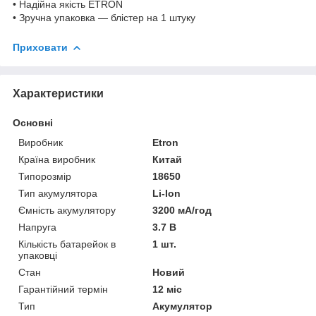
• Надійна якість ETRON
• Зручна упаковка — блістер на 1 штуку
Приховати
Характеристики
Основні
Виробник
Etron
Країна виробник
Китай
Типорозмір
18650
Тип акумулятора
Li-Ion
Ємність акумулятору
3200 мА/год
Напруга
3.7 В
Кількість батарейок в
1 шт.
упаковці
Стан
Новий
Гарантійний термін
12 міс
Тип
Акумулятор