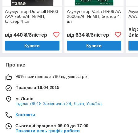
Акумулятор Duracell HR03
Акумулятор Varta HR06 AA
Акум
AAA 750mAh Ni-MH,
2600mAh Ni-MH, блістер 4
AAA 
блістер 4 шт
шт
від
440
634
від
₴/блістер
від
₴/блістер
блі
Купити
Купити
Про нас
99% позитивних з 780 відгуків за рік
Працює з 16.04.2015
м. Львів
Індекс 79018 Залізнична 24, Львів, Україна
Контакти
Сьогодні працює з 09:00 до 17:00
Показати весь графік роботи