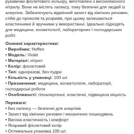
рукавички фіолетового кольору, виготовлені з високоякісного
нітрилу. Вони не містять латексу, тому безпечні для людей із
алергією. Забезпечують відмінний захист від хімічних речовин,
стійкі до проколів та розривів, при цьому залишаються
еластичними й зручними у використанні. Ідеально підходять
для медицини, косметології, лабораторних і господарських
робіт.
Основні характеристики:
•
Виробник:
Hoffen
•
Модель:
Violet
•
Матеріал:
нітрил
•
Колір:
фіолетовий
•
Тип:
одноразові, без пудри
•
Кількість у упаковці:
100 шт.
•
Призначення:
медицина, косметологія, лабораторії,
господарські роботи
•
Особливості:
гіпоалергенні, еластичні, підвищена міцність
Переваги:
• Без латексу — безпечні для алергіків
• Захист від хімічних речовин і механічних пошкоджень
• Висока еластичність і комфорт
• Яскравий фіолетовий колір
• Оптимальна упаковка 100 шт.