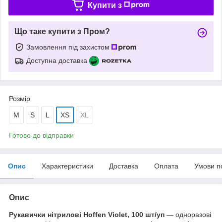
Купити з
Що таке купити з Пром?
Замовлення під захистом
Доступна доставка
Розмір
M
S
L
XS
XL
Готово до відправки
Опис
Характеристики
Доставка
Оплата
Умови п
Опис
Рукавички нітрилові Hoffen Violet, 100 шт/уп
— одноразові