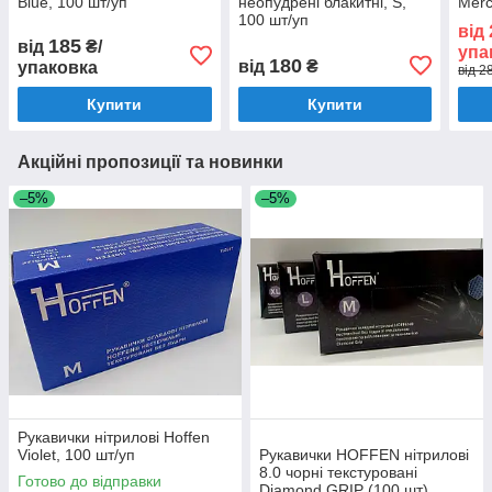
Blue, 100 шт/уп
неопудрені блакитні, S,
Merc
100 шт/уп
від
185
від
₴/
упа
180
від
₴
упаковка
від 2
Купити
Купити
Акційні пропозиції та новинки
–5%
–5%
Рукавички нітрилові Hoffen
Violet, 100 шт/уп
Рукавички HOFFEN нітрилові
8.0 чорні текстуровані
Готово до відправки
Diamond GRIP (100 шт)