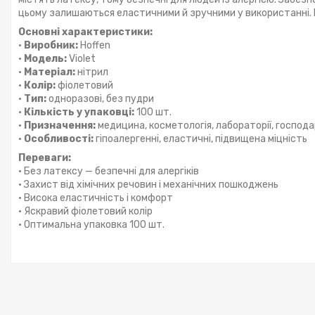
цьому залишаються еластичними й зручними у використанні. Ід
Основні характеристики:
•
Виробник:
Hoffen
•
Модель:
Violet
•
Матеріал:
нітрил
•
Колір:
фіолетовий
•
Тип:
одноразові, без пудри
•
Кількість у упаковці:
100 шт.
•
Призначення:
медицина, косметологія, лабораторії, господа
•
Особливості:
гіпоалергенні, еластичні, підвищена міцність
Переваги:
• Без латексу — безпечні для алергіків
• Захист від хімічних речовин і механічних пошкоджень
• Висока еластичність і комфорт
• Яскравий фіолетовий колір
• Оптимальна упаковка 100 шт.