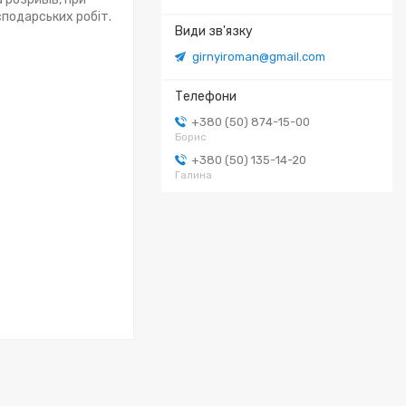
сподарських робіт.
girnyiroman@gmail.com
+380 (50) 874-15-00
Борис
+380 (50) 135-14-20
Галина