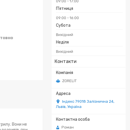
09:00
17:00
Пʼятниця
09:00
16:00
Субота
Вихідний
товно
Неділя
Вихідний
Контакти
ZORELIT
Індекс 79018 Залізнична 24,
Львів, Україна
трилу. Вони не
Роман
 розривів, при