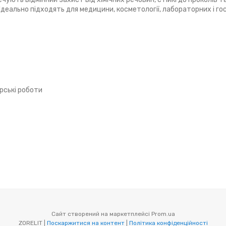
еально підходять для медицини, косметології, лабораторних і го
рські роботи
Сайт створений на маркетплейсі
Prom.ua
ZORELIT |
Поскаржитися на контент
|
Політика конфіденційності