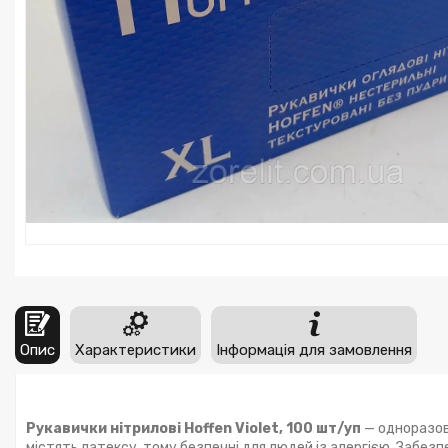
Опис
Характеристики
Інформація для замовлення
Рукавички нітрилові Hoffen Violet, 100 шт/уп
— одноразові
містять латексу, тому безпечні для людей із алергією. Забезпе