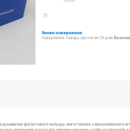
Борис
повернення товару протягом 14 днів
безкош
 рукавички фіолетового кольору, виготовлені з високоякісного ні
чують відмінний захист від хімічних речовин, стійкі до проколів та