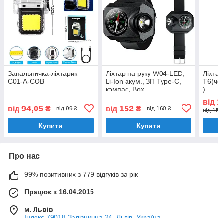
Запальничка-ліхтарик
Ліхтар на руку W04-LED,
Ліхт
C01-A-COB
Li-Ion акум., ЗП Type-C,
T6(ч
компас, Box
)
від
94,05
152
від
₴
від
₴
від 99 ₴
від 160 ₴
від 1
Купити
Купити
Про нас
99% позитивних з 779 відгуків за рік
Працює з 16.04.2015
м. Львів
Індекс 79018 Залізнична 24, Львів, Україна