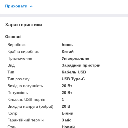
Приховати
Характеристики
Основні
Виробник
hoco.
Країна виробник
Китай
Призначення
Універсальне
Вид
Зарядний пристрій
Тип
Кабель USB
Тип роз'єму
USB Type-C
Вихідна потужність
20 Вт
Потужність
20 Вт
Кількість USB-портів
1
Вихідна напруга (output)
20 В
Колір
Білий
Гарантійний термін
3 міс
Стан
Новий