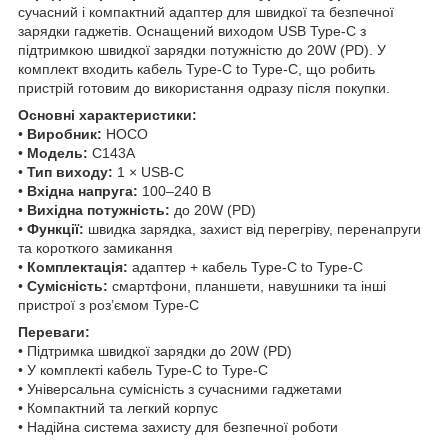
сучасний і компактний адаптер для швидкої та безпечної
зарядки гаджетів. Оснащений виходом USB Type-C з
підтримкою швидкої зарядки потужністю до 20W (PD). У
комплект входить кабель Type-C to Type-C, що робить
пристрій готовим до використання одразу після покупки.
Основні характеристики:
•
Виробник:
HOCO
•
Модель:
C143A
•
Тип виходу:
1 × USB-C
•
Вхідна напруга:
100–240 В
•
Вихідна потужність:
до 20W (PD)
•
Функції:
швидка зарядка, захист від перегріву, перенапруги
та короткого замикання
•
Комплектація:
адаптер + кабель Type-C to Type-C
•
Сумісність:
смартфони, планшети, навушники та інші
пристрої з роз’ємом Type-C
Переваги:
• Підтримка швидкої зарядки до 20W (PD)
• У комплекті кабель Type-C to Type-C
• Універсальна сумісність з сучасними гаджетами
• Компактний та легкий корпус
• Надійна система захисту для безпечної роботи