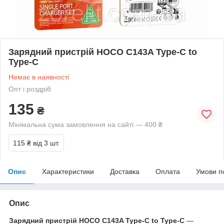
Зарядний пристрій HOCO C143A Type-C to
Type-C
Немає в наявності
Опт і роздріб
135
₴
Мінімальна сума замовлення на сайті — 400 ₴
115 ₴
від 3 шт.
Опис
Характеристики
Доставка
Оплата
Умови п
Опис
Зарядний пристрій HOCO C143A Type-C to Type-C
—