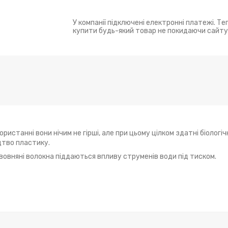
У компанії підключені електронні платежі. Т
купити будь-який товар не покидаючи сайту
ористанні вони нічим не гірші, але при цьому цілком здатні біологі
цтво пластику.
авовняні волокна піддаються впливу струменів води під тиском.