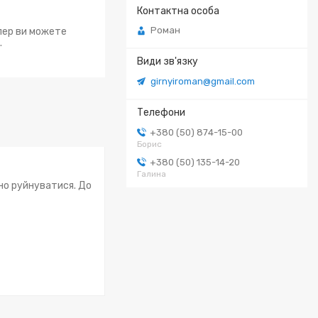
Роман
епер ви можете
.
girnyiroman@gmail.com
+380 (50) 874-15-00
Борис
+380 (50) 135-14-20
Галина
чно руйнуватися. До