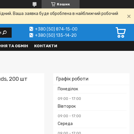
Кошик
ихідний. Ваша заявка буде оброблена в найближчий робочий
+380 (50) 874-15-00
и
+380 (50) 135-14-20
НЯ ТА ОБМІН
КОНТАКТИ
ds, 200 шт
Графік роботи
Понеділок
09:00
17:00
Вівторок
09:00
17:00
Середа
09:00
17:00