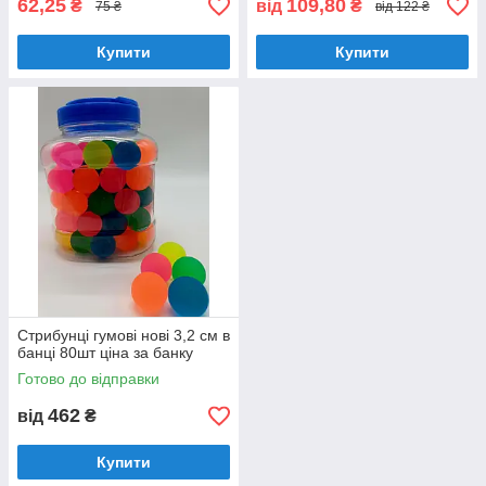
62,25
109,80
₴
від
₴
75 ₴
від 122 ₴
Купити
Купити
Стрибунці гумові нові 3,2 см в
банці 80шт ціна за банку
Готово до відправки
462
від
₴
Купити