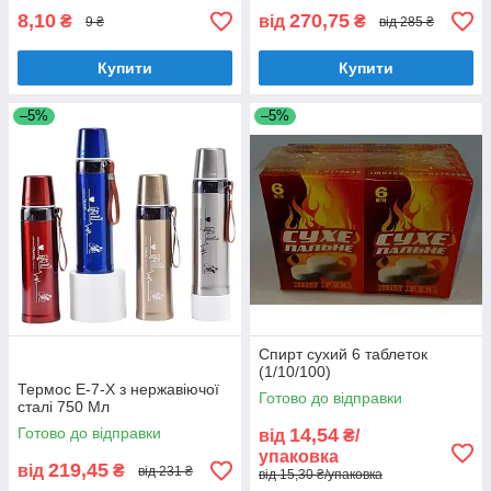
8,10
270,75
₴
від
₴
9 ₴
від 285 ₴
Купити
Купити
–5%
–5%
Спирт сухий 6 таблеток
(1/10/100)
Термос Е-7-Х з нержавіючої
Готово до відправки
сталі 750 Мл
Готово до відправки
14,54
від
₴/
упаковка
219,45
від
₴
від 231 ₴
від 15,30 ₴/упаковка