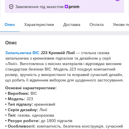
Замовлення під захистом
Опис
Характеристики
Доставка
Оплата
Умови п
Опис
Запальничка BIC
J23 Кремній Лінії
— стильна газова
запальничка з кремнієвим підпалом та дизайном у серії
«Лінії». Виготовлена з якісних матеріалів і відповідає високим
стандартам безпеки BIC. Модель J23 поєднує компактний
розмір, зручність у використанні та яскравий сучасний дизайн,
що робить її відмінним вибором для щоденного застосування.
Основні характеристики:
•
Виробник:
BIC
•
Модель:
J23
•
Тип підпалу:
кремнієвий
•
Серія дизайну:
Лінії
•
Тип:
газова, одноразова
•
Ресурс роботи:
до 1800 підпалів
•
Особливості:
компактність, безпечна конструкція, сучасний