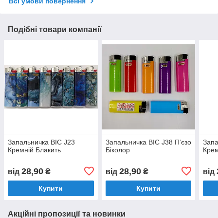
Всі умови повернення
Подібні товари компанії
Запальничка BIC J23
Запальничка BIC J38 П’єзо
Запа
Кремній Блакить
Біколор
Крем
28,90
28,90
від
₴
від
₴
від
Купити
Купити
Акційні пропозиції та новинки