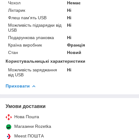
Чохол
Немає
Ліхтарик
Ні
Флеш пам'ять USB
Ні
Можливість підзарядки від
Ні
USB
Подарункова упаковка
Ні
Країна виробник
Франція
Стан
Новий
Користувальницькі характеристики
Можливість заряджання
Ні
від USB
Приховати
Умови доставки
Нова Пошта
Магазини Rozetka
Meest ПОШТА