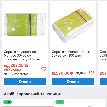
Серветки одноразові
Серветки Monaco гладкі,
Серв
Monaco 30х50 см
20×20 см, 100 шт/уп
30х3
спанлейс гладкі 100 шт.
руло
263,15
від
₴/
упаковка
79,80
207
від
₴
від 84 ₴
від 277 ₴/упаковка
Купити
Купити
Акційні пропозиції та новинки
–5%
–5%