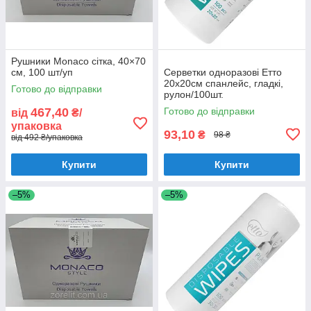
Рушники Monaco сітка, 40×70
см, 100 шт/уп
Серветки одноразові Етто
20х20см спанлейс, гладкі,
Готово до відправки
рулон/100шт.
467,40
Готово до відправки
від
₴/
упаковка
93,10
₴
98 ₴
від 492 ₴/упаковка
Купити
Купити
–5%
–5%