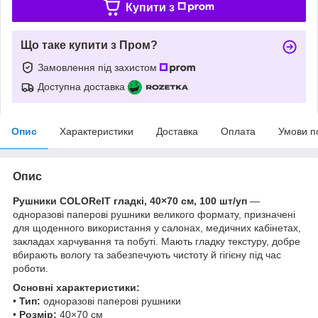
Купити з
Що таке купити з Пром?
Замовлення під захистом
Доступна доставка
Опис
Характеристики
Доставка
Оплата
Умови п
Опис
Рушники COLOReIT гладкі, 40×70 см, 100 шт/уп
—
одноразові паперові рушники великого формату, призначені
для щоденного використання у салонах, медичних кабінетах,
закладах харчування та побуті. Мають гладку текстуру, добре
вбирають вологу та забезпечують чистоту й гігієну під час
роботи.
Основні характеристики:
•
Тип:
одноразові паперові рушники
•
Розмір:
40×70 см