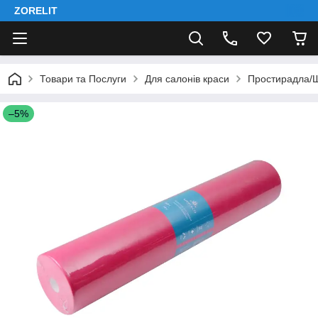
ZORELIT
Товари та Послуги
Для салонів краси
Простирадла/Ш
–5%