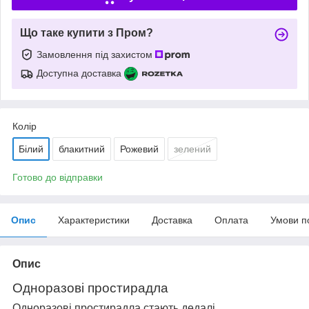
Що таке купити з Пром?
Замовлення під захистом
Доступна доставка
Колір
Білий
блакитний
Рожевий
зелений
Готово до відправки
Опис
Характеристики
Доставка
Оплата
Умови п
Опис
Одноразові простирадла
Одноразові простирадла стають дедалі