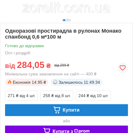
Одноразові простирадла в рулонах Монако
спанбонд 0,6 м*100 м
Готово до відправки
Опт і роздріб
284,05
від
₴
від 299 ₴
Мінімальна сума замовлення на сайті — 400 ₴
Економія
14.95 ₴
Залишилось
11:49:34
271 ₴
від 4 шт.
258 ₴
від 8 шт.
244 ₴
від 10 шт.
Купити
або
Купити з