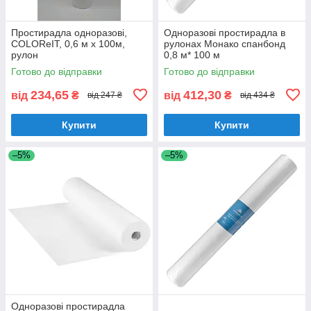
Простирадла одноразові,
Одноразові простирадла в
COLOReIT, 0,6 м х 100м,
рулонах Монако спанбонд
рулон
0,8 м* 100 м
Готово до відправки
Готово до відправки
234,65
412,30
від
₴
від
₴
від 247 ₴
від 434 ₴
Купити
Купити
–5%
–5%
Одноразові простирадла