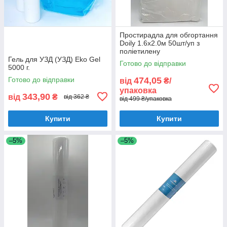
Простирадла для обгортання
Doily 1.6х2.0м 50шт/уп з
поліетилену
Гель для УЗД (УЗД) Eko Gel
Готово до відправки
5000 г.
Готово до відправки
474,05
від
₴/
упаковка
343,90
від
₴
від 362 ₴
від 499 ₴/упаковка
Купити
Купити
–5%
–5%