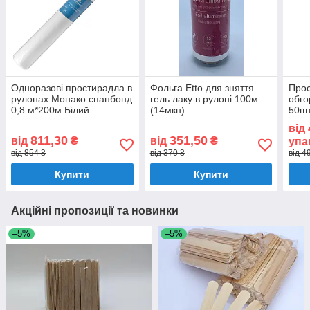
Одноразові простирадла в
Фольга Etto для зняття
Прос
рулонах Монако спанбонд
гель лаку в рулоні 100м
обго
0,8 м*200м Білий
(14мкн)
50шт
від
811,30
351,50
від
₴
від
₴
упа
від 854 ₴
від 370 ₴
від 4
Купити
Купити
Акційні пропозиції та новинки
–5%
–5%