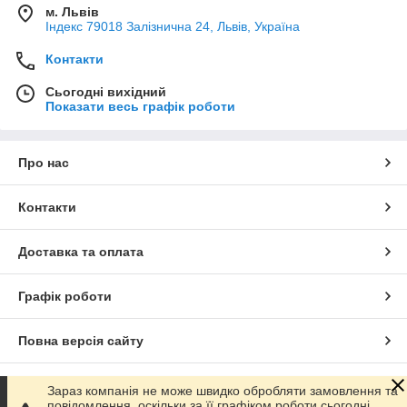
м. Львів
Індекс 79018 Залізнична 24, Львів, Україна
Контакти
Сьогодні вихідний
Показати весь графік роботи
Про нас
Контакти
Доставка та оплата
Графік роботи
Повна версія сайту
Сайт створено на маркетплейсі
Prom.ua
Зараз компанія не може швидко обробляти замовлення та
повідомлення, оскільки за її графіком роботи сьогодні