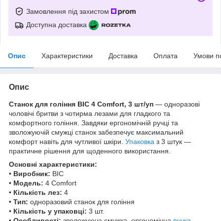
Замовлення під захистом
Доступна доставка
Опис
Характеристики
Доставка
Оплата
Умови п
Опис
Станок для гоління BIC 4 Comfort, 3 шт/уп
— одноразові
чоловічі бритви з чотирма лезами для гладкого та
комфортного гоління. Завдяки ергономічній ручці та
зволожуючій смужці станок забезпечує максимальний
комфорт навіть для чутливої шкіри.
Упаковка
з 3 штук —
практичне рішення для щоденного використання.
Основні характеристики:
•
Виробник:
BIC
•
Модель:
4 Comfort
•
Кількість лез:
4
•
Тип:
одноразовий станок для гоління
•
Кількість у упаковці:
3 шт.
•
Особливості:
зволожуюча смужка, ергономічна
ручка