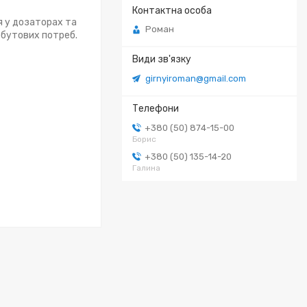
я у дозаторах та
Роман
побутових потреб.
girnyiroman@gmail.com
+380 (50) 874-15-00
Борис
+380 (50) 135-14-20
Галина