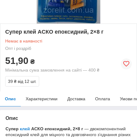
Супер клей АСКО епоксидний, 2×8 г
Немає в наявності
Опт і роздріб
51,90
₴
Мінімальна сума замовлення на сайті — 400 ₴
39 ₴
від 12 шт.
Опис
Характеристики
Доставка
Оплата
Умови п
Опис
Супер
клей
АСКО епоксидний, 2×8 г
— двокомпонентний
епоксидний клей для міцного та довговічного з’єднання різних