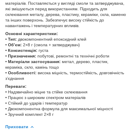
матеріалів. Поставляється у вигляді смоли та затверджувача,
які змішуються перед використанням. Підходить для
склеювання металу, дерева, пластику, кераміки, скла, каменю
та інших поверхонь. Забезпечує високу стійкість до
навантажень і температурних впливів.
Основні характеристики:
•
Тип:
двокомпонентний епоксидний клей
•
Об’єм:
2×8 г (смола + затверджувач)
•
Консистенція:
густа
•
Призначення:
побутові, ремонтні та технічні роботи
•
Матеріали застосування:
метал, дерево, пластик,
кераміка, скло, камінь тощо
•
Особливості:
висока міцність, термостійкість, довговічність
з’єднання
Переваги:
• Надзвичайно міцне та стійке склеювання
• Працює з широким спектром матеріалів
• Стійкий до ударів і температур
• Двокомпонентна формула для максимальної міцності
• Зручний комплект 2×8 г
Приховати