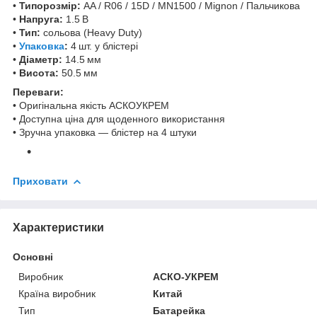
•
Типорозмір:
AA / R06 / 15D / MN1500 / Mignon / Пальчикова
•
Напруга:
1.5 В
•
Тип:
сольова (Heavy Duty)
•
Упаковка
:
4 шт. у блістері
•
Діаметр:
14.5 мм
•
Висота:
50.5 мм
Переваги:
• Оригінальна якість АСКОУКРЕМ
• Доступна ціна для щоденного використання
• Зручна упаковка — блістер на 4 штуки
Приховати
Характеристики
Основні
Виробник
АСКО-УКРЕМ
Країна виробник
Китай
Тип
Батарейка