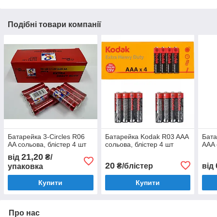
Подібні товари компанії
Батарейка 3-Circles R06
Батарейка Kodak R03 AAA
Бата
AA сольова, блістер 4 шт
сольова, блістер 4 шт
AAA 
21,20
від
₴/
20
₴/блістер
від
упаковка
Купити
Купити
Про нас