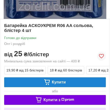
Батарейка АСКОУКРЕМ R06 AA сольова,
блістер 4 шт
Готово до відправки
Опт і роздріб
25
від
₴/блістер
Мінімальна сума замовлення на сайті — 400 ₴
19,90 ₴
від 15 блістерів
18 ₴
від 60 блістерів
17,20 ₴
від 2
Купити
або
Купити з