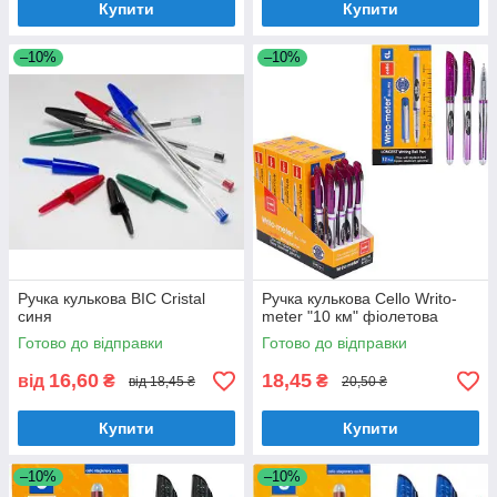
Купити
Купити
–10%
–10%
Ручка кулькова BIC Cristal
Ручка кулькова Cello Writo-
синя
meter "10 км" фіолетова
Готово до відправки
Готово до відправки
16,60
18,45
від
₴
₴
від 18,45 ₴
20,50 ₴
Купити
Купити
–10%
–10%